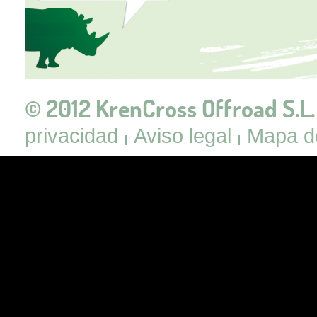
© 2012 KrenCross Offroad S.L.
privacidad
Aviso legal
Mapa de