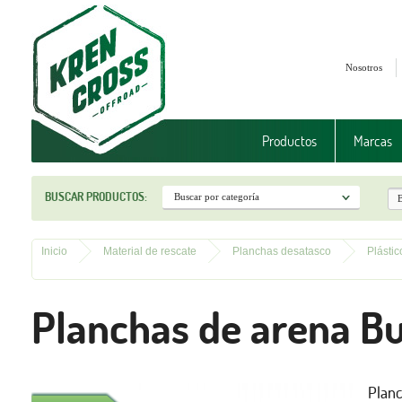
Nosotros
Productos
Marcas
BUSCAR PRODUCTOS:
Inicio
Material de rescate
Planchas desatasco
Plástic
Planchas de arena Bu
Planc