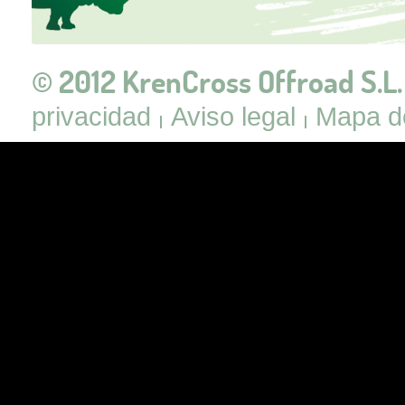
© 2012 KrenCross Offroad S.L.
privacidad
Aviso legal
Mapa de