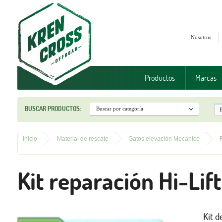
Nosotros
Productos
Marcas
BUSCAR PRODUCTOS:
Inicio
Material de rescate
Gatos elevación Mecanico
Kit reparación Hi-Lift
Kit d