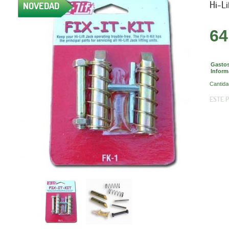
Hi-Li
NOVEDAD
64
Gastos
Inform
Cantida
ESTE 