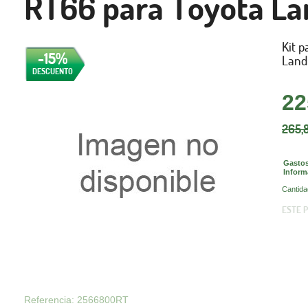
RT66 para Toyota Lan
Kit p
-15%
Land
DESCUENTO
22
265,
Gastos
Inform
Cantida
ESTE 
Referencia: 2566800RT