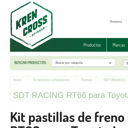
Nosotros
Productos
Marcas
BUSCAR PRODUCTOS:
Inicio
Accesorios competición
Frenos
SDT BRAKES -
SDT RACING RT66 para Toyota 
Kit pastillas de fre