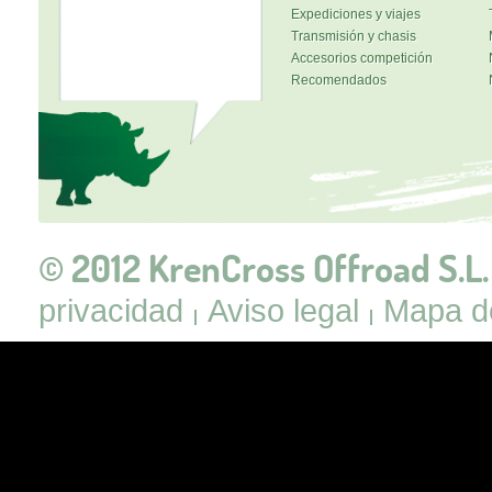
Expediciones y viajes
Transmisión y chasis
Accesorios competición
Recomendados
© 2012 KrenCross Offroad S.L.
privacidad
Aviso legal
Mapa de