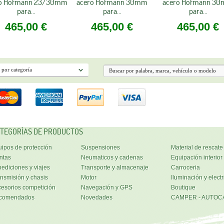
ro Hofmann 23/30mm
acero Hofmann 30mm
acero Hofmann 3
para...
para...
para...
465,00 €
465,00 €
465,00 €
TEGORÍAS DE PRODUCTOS
ipos de protección
Suspensiones
Material de rescate
ntas
Neumaticos y cadenas
Equipación interior
ediciones y viajes
Transporte y almacenaje
Carroceria
nsmisión y chasis
Motor
Iluminación y electr
esorios competición
Navegación y GPS
Boutique
comendados
Novedades
CAMPER - AUTOC