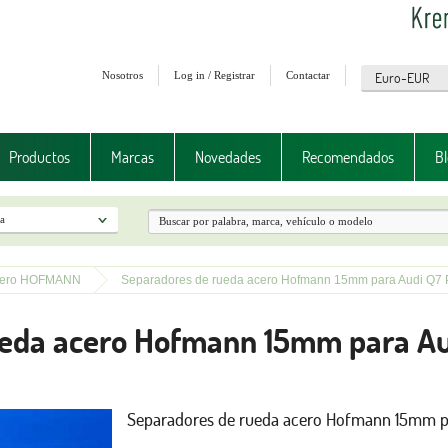
Nosotros
Log in / Registrar
Contactar
Productos
Marcas
Novedades
Recomendados
Bl
cero HOFMANN
Separadores de rueda acero Hofmann 15mm para Audi Q7
ueda acero Hofmann 15mm para Au
Separadores de rueda acero Hofmann 15mm p