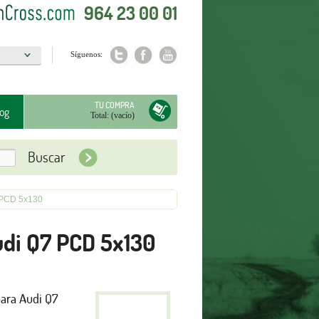
964 23 00 01
Síguenos:
a
TU COMPRA
og
Total:
(vacío)
 PCD 5x130
di Q7 PCD 5x130
ara Audi Q7