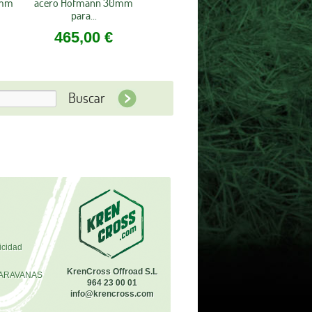
0mm
acero Hofmann 30mm
para...
465,00 €
icidad
KrenCross Offroad S.L
ARAVANAS
964 23 00 01
info@krencross.com