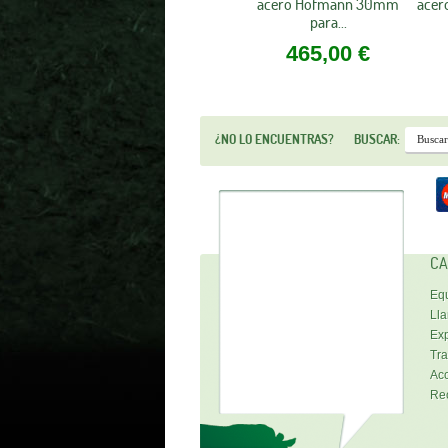
acero Hofmann 30mm
ace
para...
465,00 €
¿NO LO ENCUENTRAS?
BUSCAR:
CA
Equ
Lla
Exp
Tra
Acc
Re