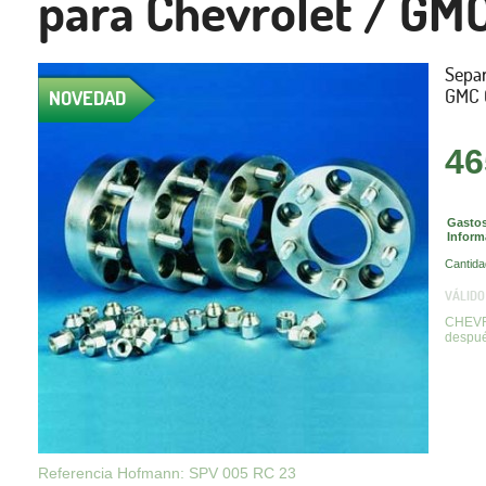
para Chevrolet / GM
Sepa
GMC 
NOVEDAD
46
Gastos
Inform
Cantida
VÁLIDO
CHEVR
despu
Referencia Hofmann: SPV 005 RC 23