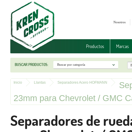
Nosotros
Productos
Marcas
BUSCAR PRODUCTOS:
Sep
Inicio
Llantas
Separadores Acero HOFMANN
23mm para Chevrolet / GMC 
Separadores de rue