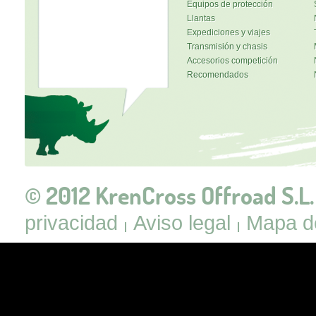
Equipos de protección
Llantas
Expediciones y viajes
Transmisión y chasis
Accesorios competición
Recomendados
© 2012 KrenCross Offroad S.L.
privacidad
Aviso legal
Mapa de