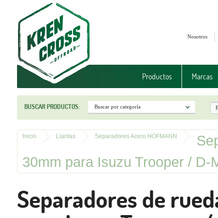
Nosotros
Productos
Marcas
BUSCAR PRODUCTOS:
Sep
Inicio
Llantas
Separadores Acero HOFMANN
30mm para Isuzu Trooper / D
Separadores de rue