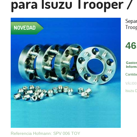
para Isuzu Trooper 
Sepa
Troo
NOVEDAD
46
Gastos
Inform
Cantida
VÁLIDO
Isuzu
Referencia Hofmann: SPV 006 TOY