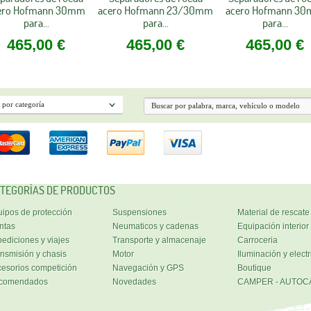
ero Hofmann 30mm
acero Hofmann 23/30mm
acero Hofmann 3
para...
para...
para...
465,00 €
465,00 €
465,00 €
TEGORÍAS DE PRODUCTOS
ipos de protección
Suspensiones
Material de rescate
ntas
Neumaticos y cadenas
Equipación interior
ediciones y viajes
Transporte y almacenaje
Carroceria
nsmisión y chasis
Motor
Iluminación y electr
esorios competición
Navegación y GPS
Boutique
comendados
Novedades
CAMPER - AUTOC