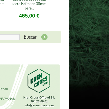
0mm
acero Hofmann 30mm
para...
465,00 €
icidad
KrenCross Offroad S.L
ARAVANAS
964 23 00 01
info@krencross.com