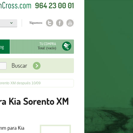
964 23 00 01
Síguenos:
a
TU COMPRA
og
Total:
(vacío)
orento XM después 10/09
a Kia Sorento XM
mm para Kia