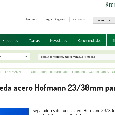
Nosotros
Log in / Registrar
Contactar
Productos
Marcas
Novedades
Recomendados
Bl
cero HOFMANN
Separadores de rueda acero Hofmann 23/30mm para Kia S
ueda acero Hofmann 23/30mm par
Separadores de rueda acero Hofmann 23/30