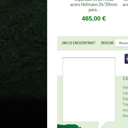
acero Hofmann 24/30mm
ac
para...
465,00 €
¿NO LO ENCUENTRAS?
BUSCAR:
CA
Equ
Lla
Exp
Tra
Acc
Re