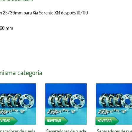
A DE DEVOLUCIONES
nn 23/30mm para Kia Sorento XM después 10/09
6/60 mm
 misma categoria
OVEDAD
NOVEDAD
NOVEDAD
paradores de rueda
Separadores de rueda
Separadores de ru