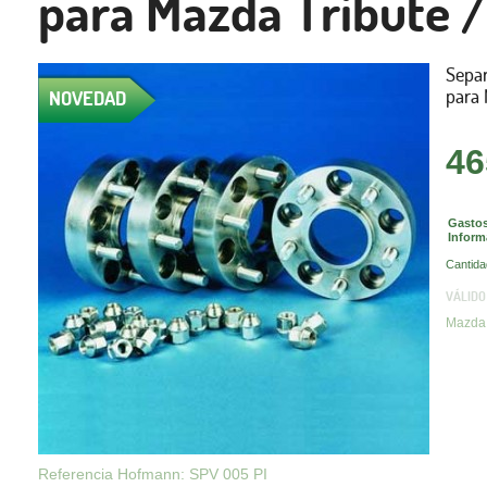
para Mazda Tribute /
Sepa
para 
NOVEDAD
46
Gastos
Inform
Cantida
VÁLIDO
Mazda
Referencia Hofmann: SPV 005 PI