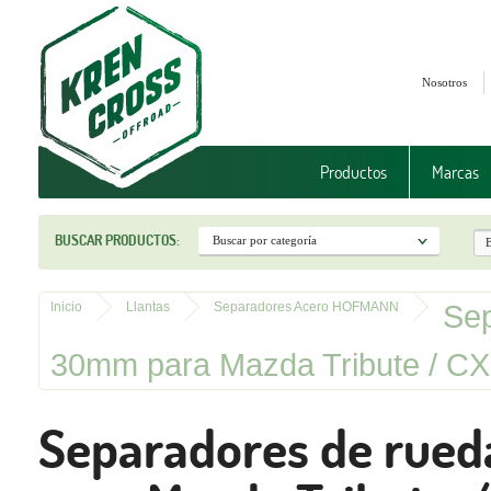
Nosotros
Productos
Marcas
BUSCAR PRODUCTOS:
Sep
Inicio
Llantas
Separadores Acero HOFMANN
30mm para Mazda Tribute / C
Separadores de rue