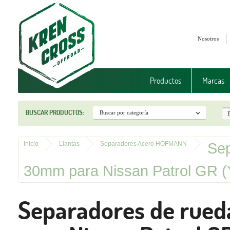
Nosotros
Productos
Marcas
BUSCAR PRODUCTOS:
Sep
Inicio
Llantas
Separadores Acero HOFMANN
30mm para Nissan Patrol GR 
Separadores de rue