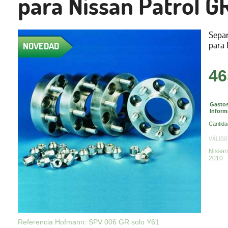
para Nissan Patrol G
Sepa
para 
NOVEDAD
46
Gastos
Inform
Cantida
VÁLIDO
Nissan
2010
Referencia Hofmann: SPV 006 GR solo Y61