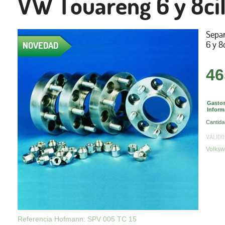
VW Touareng 6 y 8cil
Sepa
6 y 8
NOVEDAD
46
Gastos
Inform
Cantida
VÁLIDO
Volksw
Referencia Hofmann: SPV 005 TC 15