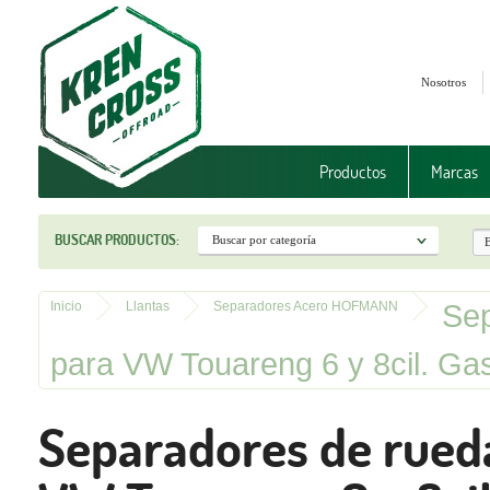
Nosotros
Productos
Marcas
BUSCAR PRODUCTOS:
Sep
Inicio
Llantas
Separadores Acero HOFMANN
para VW Touareng 6 y 8cil. G
Separadores de rued