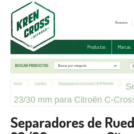
Nosotros
Productos
Marcas
BUSCAR PRODUCTOS:
S
Inicio
Llantas
Separadores Aluminio HOFMANN
23/30 mm para Citroën C-Cros
Separadores de Rue