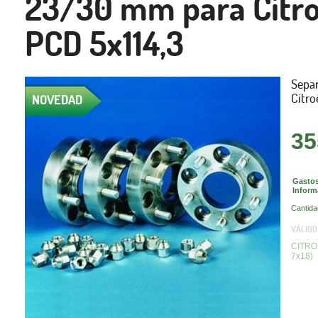
23/30 mm para Citro
PCD 5x114,3
Sepa
Citro
NOVEDAD
35
Gastos
Inform
Cantida
VÁLIDO
CITRO
7x18)