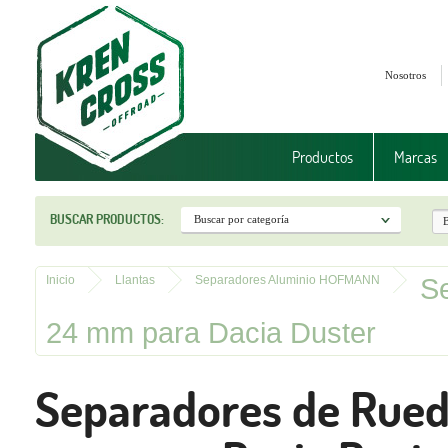
Nosotros
Productos
Marcas
BUSCAR PRODUCTOS:
S
Inicio
Llantas
Separadores Aluminio HOFMANN
24 mm para Dacia Duster
Separadores de Rue