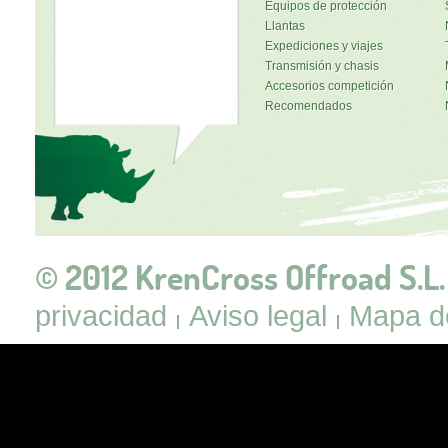
Equipos de protección
Llantas
Expediciones y viajes
Transmisión y chasis
Accesorios competición
Recomendados
© 2012 KrenCross Offroad S.L.
privacidad
Aviso legal
Mapa de