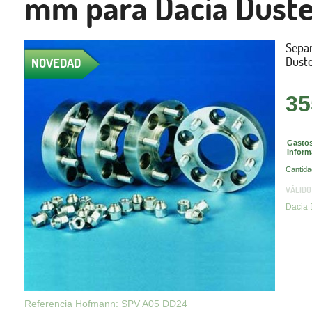
mm para Dacia Duste
Sepa
Dust
NOVEDAD
35
Gastos
Inform
Cantida
VÁLIDO
Dacia 
Referencia Hofmann: SPV A05 DD24