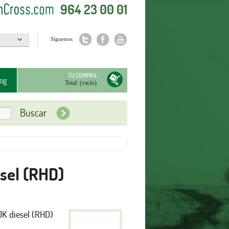
964 23 00 01
Síguenos:
a
TU COMPRA
og
Total:
(vacío)
sel (RHD)
JK diesel (RHD)