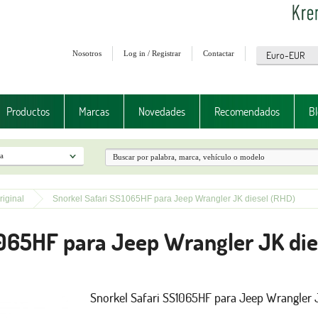
Nosotros
Log in / Registrar
Contactar
Productos
Marcas
Novedades
Recomendados
Bl
iginal
Snorkel Safari SS1065HF para Jeep Wrangler JK diesel (RHD)
1065HF para Jeep Wrangler JK die
Snorkel Safari SS1065HF para Jeep Wrangler 