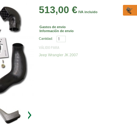
513,00 €
IVA incluido
Gastos de envio
Información de envio
Cantidad:
VÁLIDO PARA
Jeep Wrangler JK 2007