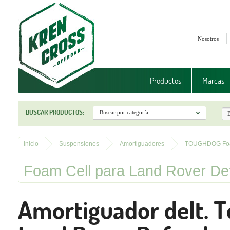
Nosotros
Productos
Marcas
BUSCAR PRODUCTOS:
Inicio
Suspensiones
Amortiguadores
TOUGHDOG Fo
Foam Cell para Land Rover De
Amortiguador delt. 