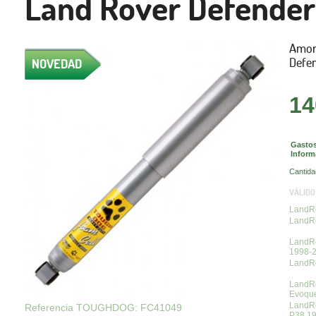
Land Rover Defender 
Amor
Defen
NOVEDAD
14
Gastos
Inform
Cantida
VÁLIDO
LandRo
LandRo
LandRo
1998-
LandRo
LandR
Evoqu
LandR
Referencia TOUGHDOG: FC41049
P38 1