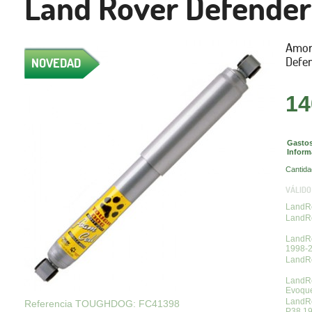
Land Rover Defender 
Amort
Defen
NOVEDAD
14
Gastos
Inform
Cantida
VÁLIDO
LandRo
LandRo
LandRo
1998-
LandRo
LandR
Evoqu
LandR
Referencia TOUGHDOG: FC41398
P38 1