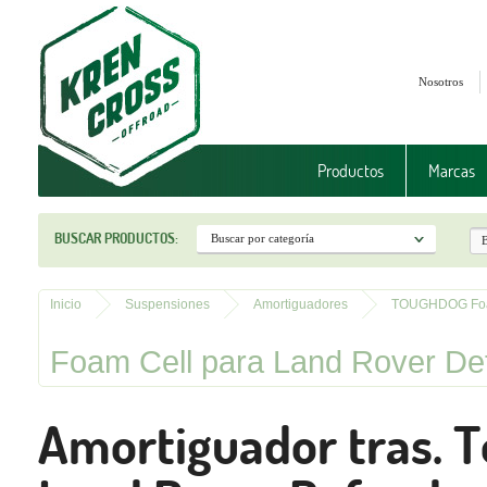
Nosotros
Productos
Marcas
BUSCAR PRODUCTOS:
Inicio
Suspensiones
Amortiguadores
TOUGHDOG Fo
Foam Cell para Land Rover De
Amortiguador tras. 