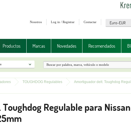
Nosotros
Log in / Registrar
Contactar
Productos
Marcas
Novedades
Recomendados
Bl
adores
TOUGHDOG Regulables
Amortiguador delt. Toughdog Regula
. Toughdog Regulable para Nissan
+125mm