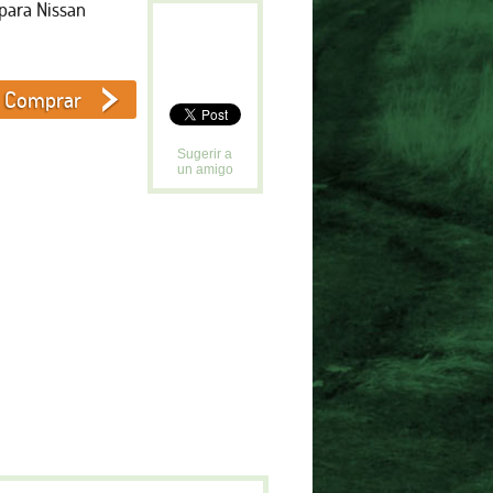
para Nissan
Sugerir a
un amigo