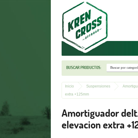
r
BUSCAR PRODUCTOS:
Inicio
Suspensiones
Amortigu
extra +125mm
Amortiguador delt
elevacion extra 