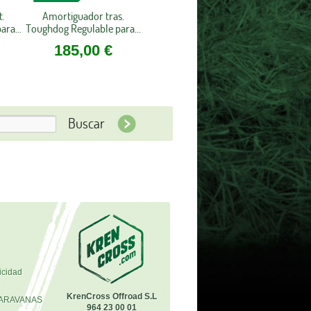
t.
Amortiguador tras.
ra...
Toughdog Regulable para...
185,00 €
icidad
KrenCross Offroad S.L
ARAVANAS
964 23 00 01