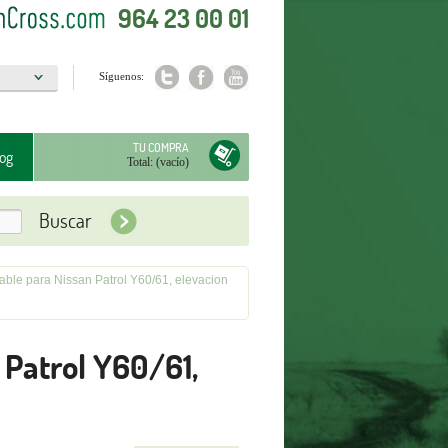
964 23 00 01
Síguenos:
a
TU COMPRA
og
Total:
(vacío)
ble para Nissan Patrol Y60/61, elevacion
 Patrol Y60/61,