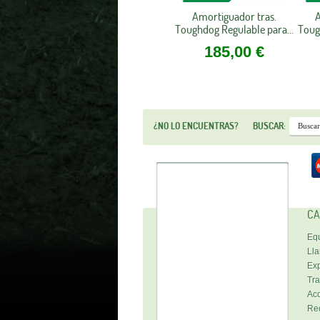
Amortiguador tras.
A
Toughdog Regulable para...
Toug
185,00 €
¿NO LO ENCUENTRAS?
BUSCAR:
CA
Equ
Lla
Exp
Tra
Acc
Re