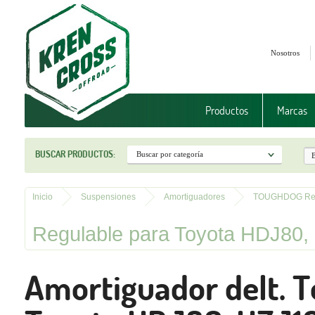
Nosotros
Productos
Marcas
BUSCAR PRODUCTOS:
Inicio
Suspensiones
Amortiguadores
TOUGHDOG Reg
Regulable para Toyota HDJ80,
Amortiguador delt. 