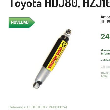
Toyota HDJ80, HZJ10
Amor
HDJ8
NOVEDAD
24
Gastos
Inform
Cantida
VÁLIDO
Toyota
100)
Referencia TOUGHDOG: BMX1002/4