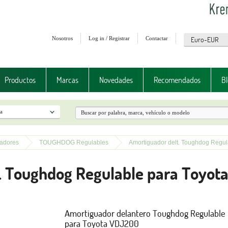
Nosotros
Log in / Registrar
Contactar
Productos
Marcas
Novedades
Recomendados
Bl
adores
TOUGHDOG Regulables
Amortiguador delt. Toughdog Regu
. Toughdog Regulable para Toyo
Amortiguador delantero Toughdog Regulable
para Toyota VDJ200