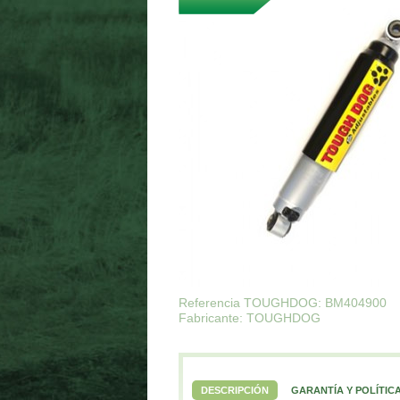
Referencia TOUGHDOG: BM404900
Fabricante: TOUGHDOG
DESCRIPCIÓN
GARANTÍA Y POLÍTIC