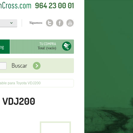
964 23 00 01
Síguenos:
a
TU COMPRA
og
Total:
(vacío)
lable para Toyota VDJ200
ta VDJ200