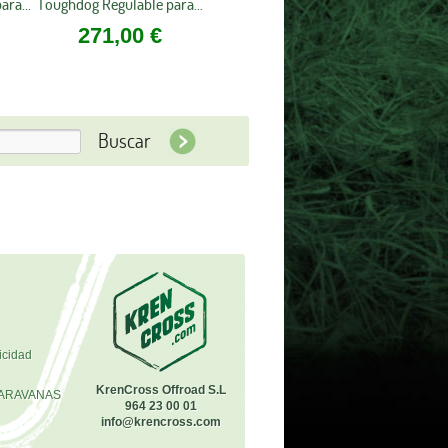
ra...
Toughdog Regulable para...
271,00 €
icidad
KrenCross Offroad S.L
ARAVANAS
964 23 00 01
info@krencross.com