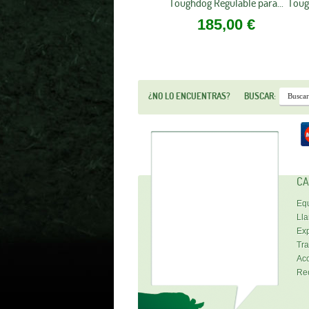
Toughdog Regulable para...
Toug
185,00 €
¿NO LO ENCUENTRAS?
BUSCAR:
CA
Equ
Lla
Exp
Tra
Acc
Re