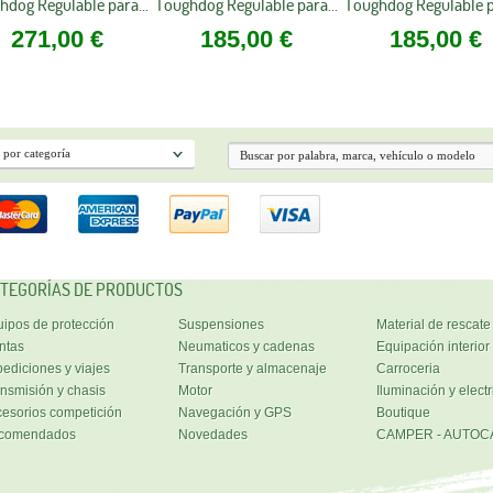
hdog Regulable para...
Toughdog Regulable para...
Toughdog Regulable pa
271,00 €
185,00 €
185,00 €
TEGORÍAS DE PRODUCTOS
ipos de protección
Suspensiones
Material de rescate
ntas
Neumaticos y cadenas
Equipación interior
ediciones y viajes
Transporte y almacenaje
Carroceria
nsmisión y chasis
Motor
Iluminación y electr
esorios competición
Navegación y GPS
Boutique
comendados
Novedades
CAMPER - AUTOC