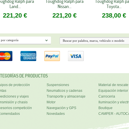
ughdog Ralph para
Toughdog Ralph para
Toughdog Ralph p
Land...
Nissan...
Toyota...
221,20 €
221,20 €
238,00 €
TEGORÍAS DE PRODUCTOS
ipos de protección
Suspensiones
Material de rescate
ntas
Neumaticos y cadenas
Equipación interior
ediciones y viajes
Transporte y almacenaje
Carroceria
nsmisión y chasis
Motor
Iluminación y electr
esorios competición
Navegación y GPS
Boutique
comendados
Novedades
CAMPER - AUTOC