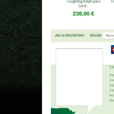
Toughdog Ralph para
To
Land...
238,00 €
¿NO LO ENCUENTRAS?
BUSCAR:
CA
Equ
Lla
Exp
Tra
Acc
Re