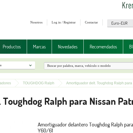
Nosotros
Log in / Registrar
Contactar
Productos
Marcas
Novedades
Recomendados
Bl
adores
TOUGHDOG Ralph
Amortiguador delt. Toughdog Ralph para 
. Toughdog Ralph para Nissan Pat
Amortiguador delantero Toughdog Ralph para 
Y60/61