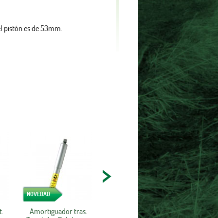
l pistón es de 53mm.
NOVEDAD
t.
Amortiguador tras.