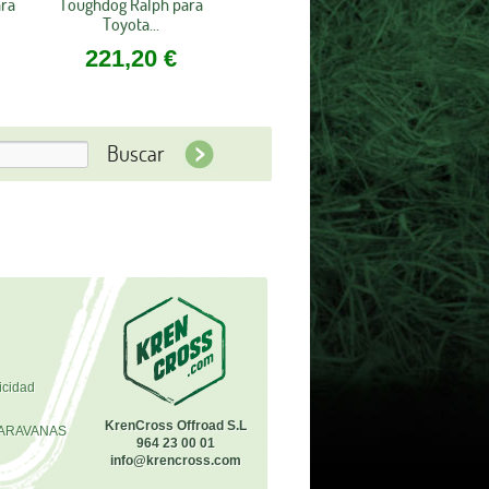
ara
Toughdog Ralph para
Toyota...
221,20 €
icidad
KrenCross Offroad S.L
ARAVANAS
964 23 00 01
info@krencross.com