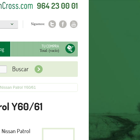
964 23 00 01
Síguenos:
a
TU COMPRA
og
Total:
(vacío)
Nissan Patrol Y60/61
rol Y60/61
Nissan Patrol