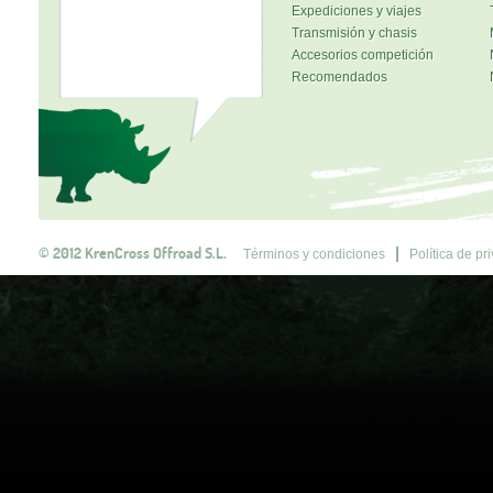
Expediciones y viajes
Transmisión y chasis
Accesorios competición
Recomendados
© 2012 KrenCross Offroad S.L.
Términos y condiciones
Política de pr